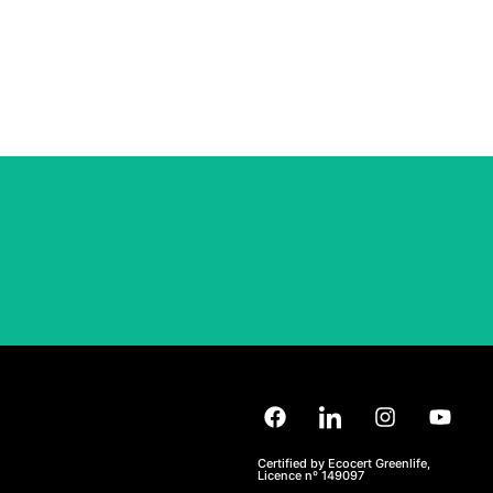
Ce bonnet est fabriqué en peluche à l’extérieur, puis
doublé de tissu ribstop, ce qui lui permet d’être
complètement réversible. Il est conçu comme une taille
unique et comporte des œillets brodés sur les côtés et
des triples coutures sur le bord.
Certified by Ecocert Greenlife,
Licence nº 149097