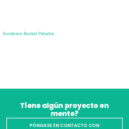
con un punto americano grueso de algodón orgánico.
Diseñada con un corte regular, tiene una capucha con
cordón rústico, ojales bordados, un bolsillo delantero y
puños y bajo de canalé.
Sombrero Bucket Peluche
Este gorro está hecho de felpa en el exterior y luego
forrado con tejido ribstop, lo que le permite ser
completamente reversible. Está diseñado como talla
única y cuenta con ojales bordados en los laterales y
triple costura en el ala.
Tiene algún proyecto en
mente?
PÓNGASE EN CONTACTO CON