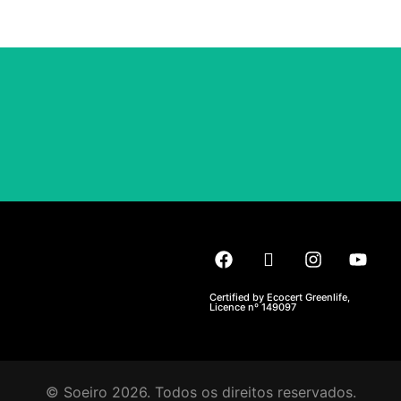
proporciona um ambiente de trabalho mais seguro e
eficiente.
Certified by Ecocert Greenlife,
Licence nº 149097
© Soeiro 2026. Todos os direitos reservados.