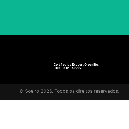
Certified by Ecocert Greenlife,
Licence nº 149097
© Soeiro 2026. Todos os direitos reservados.