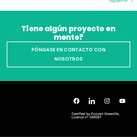
Siguiente
→
Tiene algún proyecto en
mente?
PÓNGASE EN CONTACTO CON
NOSOTROS
Certified by Ecocert Greenlife,
Licence nº 149097