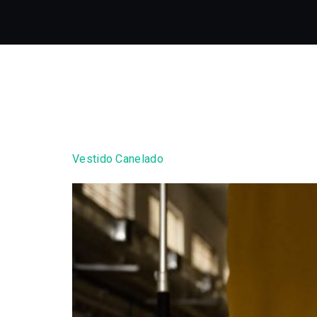
Conjunt
Vestido Canelado