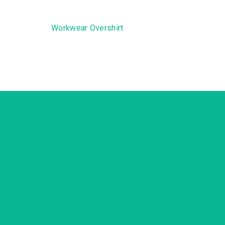
Workwear Overshirt
Esta overshirt é realizada numa bombazine p
uma carcela regular com molas de pressão e 