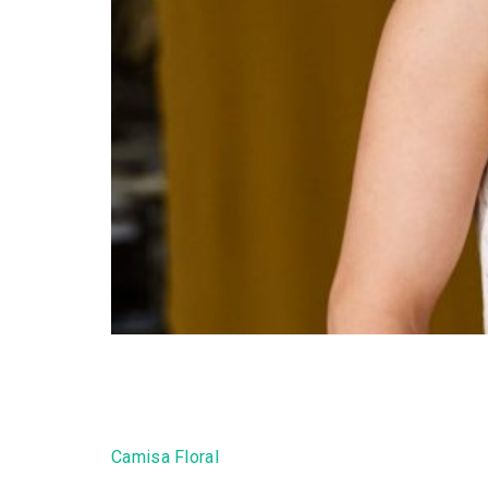
Este top caveado é confeccionado em malha 
fit regular e possui gola redonda, cavas co
Camisa Floral