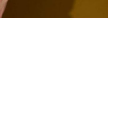
indo ainda um acabamento seersucker e um
ada com botões.
o espinhado de algodão. É desenvolvido como
 dupla de reforço no joelho e dos bolsos de