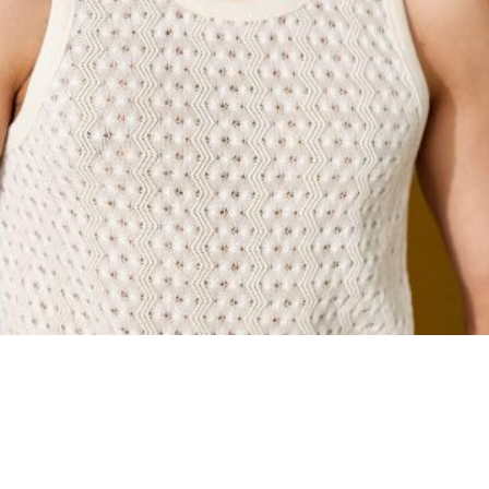
ajur de algodão, o que permite obter um efeito de renda 
m acabamento de rib e uma bainha reta com pesponto duplo