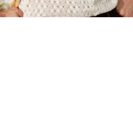
 em algodão com um ligeiro toque de elasticidade, possu
laxed/boxy, apresenta um colarinho regular e carcela dobr
avado no exterior, sendo forrado posteriormente em tecid
as laterais e um pesponto triplo na aba.
entam um fit relaxed com perna reta. Para além da camada
ra de tecido lateral e uma carcela com zipper e mola.