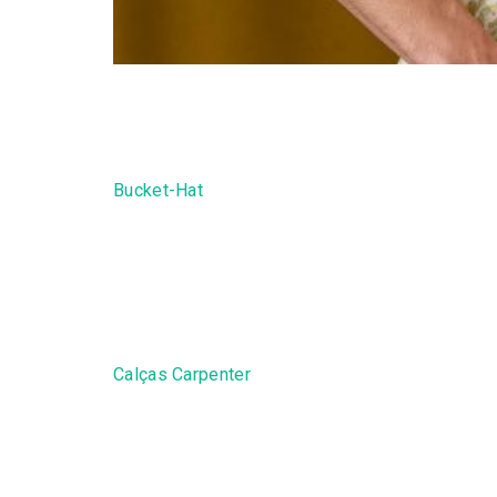
Esta camisa de manga curta é confeccionada
estampado all-over. Realizado com um fit re
Bucket-Hat
Este chapéu é realizado em bombazine pré-l
tamanho único e apresenta ilhoses bordados n
Calças Carpenter
Realizadas em bombazine, estas calças apres
chapa nas costas, apresentam a tradicional ti